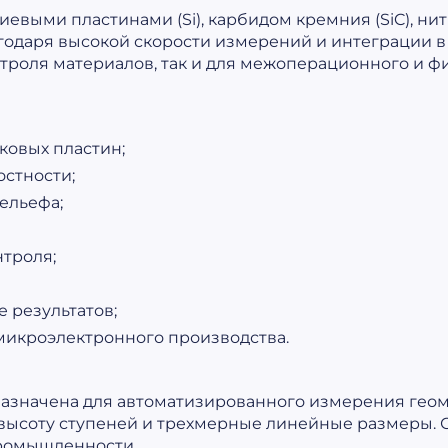
выми пластинами (Si), карбидом кремния (SiC), нит
годаря высокой скорости измерений и интеграции 
троля материалов, так и для межоперационного и фи
ковых пластин;
остности;
ельефа;
троля;
 результатов;
 микроэлектронного производства.
назначена для автоматизированного измерения гео
 высоту ступеней и трехмерные линейные размеры.
ромышленности.