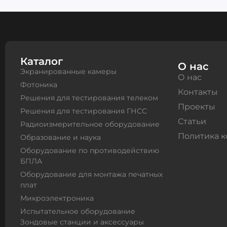
Каталог
О нас
Экранированные камеры
О нас
Фотоника
Контакты
Решения для тестирования телеком
Проекты
Решения для тестирования ГНСС
Статьи
Радиоизмерительное оборудование
Политика 
Образование и наука
Оборудование по противодействию
БПЛА
Оборудование для монтажа печатных
плат
Микроэлектроника
Испытательное оборудование
Зондовые станции и аксессуары