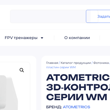
Задат
FPV тренажеры
О компании
Главная
/
Каталог продукции
/
Фотоника
пластин серии WM
ATOMETRI
3D‑КОНТРО
СЕРИИ WM
БРЕНД:
ATOMETRICS