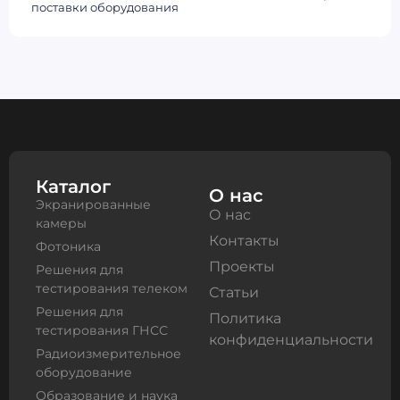
поставки оборудования
Каталог
О нас
Экранированные
О нас
камеры
Контакты
Фотоника
Проекты
Решения для
тестирования телеком
Статьи
Решения для
Политика
тестирования ГНСС
конфиденциальности
Радиоизмерительное
оборудование
Образование и наука