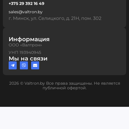
+375 29 392 16 49
sales@valtron.by
г. Минск, ул. Селицкого, д. 21Н, пом. 302
Информация
ООО «Валтрон»
УНП 193940945
Мы на связи
2026 © Valtron.by Все права защищены. Не является
публичной офертой.