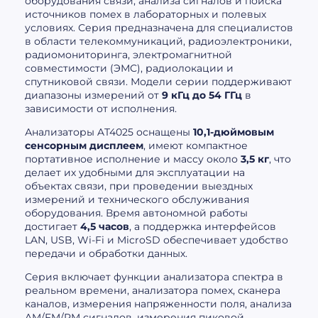
оборудования связи, анализа сигналов и поиска
источников помех в лабораторных и полевых
условиях. Серия предназначена для специалистов
в области телекоммуникаций, радиоэлектроники,
радиомониторинга, электромагнитной
совместимости (ЭМС), радиолокации и
спутниковой связи. Модели серии поддерживают
диапазоны измерений от
9 кГц до 54 ГГц
в
зависимости от исполнения.
Анализаторы AT4025 оснащены
10,1-дюймовым
сенсорным дисплеем
, имеют компактное
портативное исполнение и массу около
3,5 кг
, что
делает их удобными для эксплуатации на
объектах связи, при проведении выездных
измерений и технического обслуживания
оборудования. Время автономной работы
достигает
4,5 часов
, а поддержка интерфейсов
LAN, USB, Wi-Fi и MicroSD обеспечивает удобство
передачи и обработки данных.
Серия включает функции анализатора спектра в
реальном времени, анализатора помех, сканера
каналов, измерения напряженности поля, анализа
AM/FM/PM сигналов, измерения пиковой