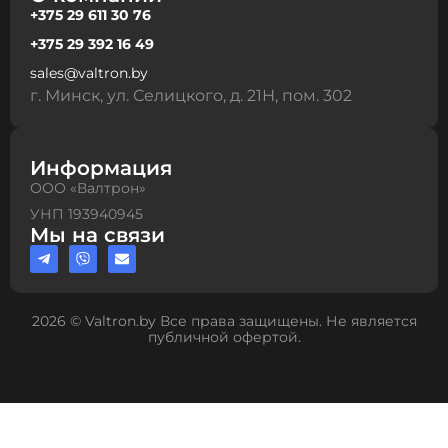
+375 29 611 30 76
+375 29 392 16 49
sales@valtron.by
г. Минск, ул. Селицкого, д. 21Н, пом. 302
Информация
ООО «Валтрон»
УНП 193940945
Мы на связи
2026 © Valtron.by Все права защищены. Не является
публичной офертой.