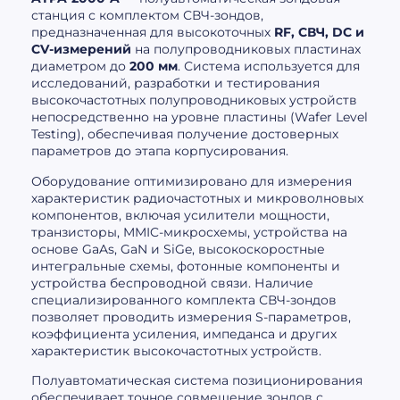
станция с комплектом СВЧ-зондов,
предназначенная для высокоточных
RF, СВЧ, DC и
CV-измерений
на полупроводниковых пластинах
диаметром до
200 мм
. Система используется для
исследований, разработки и тестирования
высокочастотных полупроводниковых устройств
непосредственно на уровне пластины (Wafer Level
Testing), обеспечивая получение достоверных
параметров до этапа корпусирования.
Оборудование оптимизировано для измерения
характеристик радиочастотных и микроволновых
компонентов, включая усилители мощности,
транзисторы, MMIC-микросхемы, устройства на
основе GaAs, GaN и SiGe, высокоскоростные
интегральные схемы, фотонные компоненты и
устройства беспроводной связи. Наличие
специализированного комплекта СВЧ-зондов
позволяет проводить измерения S-параметров,
коэффициента усиления, импеданса и других
характеристик высокочастотных устройств.
Полуавтоматическая система позиционирования
обеспечивает точное совмещение зондов с