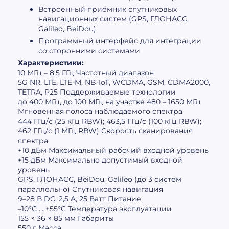
Встроенный приёмник спутниковых
навигационных систем (GPS, ГЛОНАСС,
Galileo, BeiDou)
Программный интерфейс для интеграции
со сторонними системами
Характеристики:
10 МГц – 8,5 ГГц
Частотный диапазон
5G NR, LTE, LTE-M, NB-IoT, WCDMA, GSM, CDMA2000,
TETRA, P25
Поддерживаемые технологии
до 400 МГц, до 100 МГц на участке 480 – 1650 МГц
Мгновенная полоса наблюдаемого спектра
444 ГГц/с (25 кГц RBW); 463,5 ГГц/с (100 кГц RBW);
462 ГГц/с (1 МГц RBW)
Скорость сканирования
спектра
+10 дБм
Максимальный рабочий входной уровень
+15 дБм
Максимально допустимый входной
уровень
GPS, ГЛОНАСС, BeiDou, Galileo (до 3 систем
параллельно)
Спутниковая навигация
9–28 В DC, 2,5 A, 25 Ватт
Питание
–10°C … +55°C
Температура эксплуатации
155 × 36 × 85 мм
Габариты
550 г
Масса