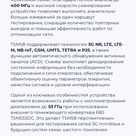
400 МГц
и высокой скорости сканирования
устройство позволяет выполнять значительно
больше измерений за один маршрут
тестирования, сокращая количество повторных
выездов и повышая эффективность работ по
оптимизации сети.
TSMS8 поддерживает технологии
5G NR, LTE, LTE-
M, NB-IoT, GSM, UMTS, TETRA и P25
, а также
функцию автоматического обнаружения активных
каналов (ACD). Сканер выполняет декодирование
системной информации без необходимости
подключения к сети оператора, обеспечивая
объективную оценку параметров покрытия,
качества сигнала и уровня интерференции.
Одной из ключевых особенностей устройства
является возможность работы с миллиметровыми
диапазонами до
53 ГГц
при использовании
внешнего понижающего конвертера R&S
TSMS53DC. Это делает TSMS8 перспективным
решением для тестирования сетей 5G mmWave и
будущих систем связи шестого поколения.