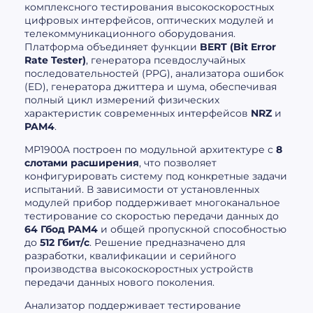
комплексного тестирования высокоскоростных
цифровых интерфейсов, оптических модулей и
телекоммуникационного оборудования.
Платформа объединяет функции
BERT (Bit Error
Rate Tester)
, генератора псевдослучайных
последовательностей (PPG), анализатора ошибок
(ED), генератора джиттера и шума, обеспечивая
полный цикл измерений физических
характеристик современных интерфейсов
NRZ
и
PAM4
.
MP1900A построен по модульной архитектуре с
8
слотами расширения
, что позволяет
конфигурировать систему под конкретные задачи
испытаний. В зависимости от установленных
модулей прибор поддерживает многоканальное
тестирование со скоростью передачи данных до
64 Гбод PAM4
и общей пропускной способностью
до
512 Гбит/с
. Решение предназначено для
разработки, квалификации и серийного
производства высокоскоростных устройств
передачи данных нового поколения.
Анализатор поддерживает тестирование