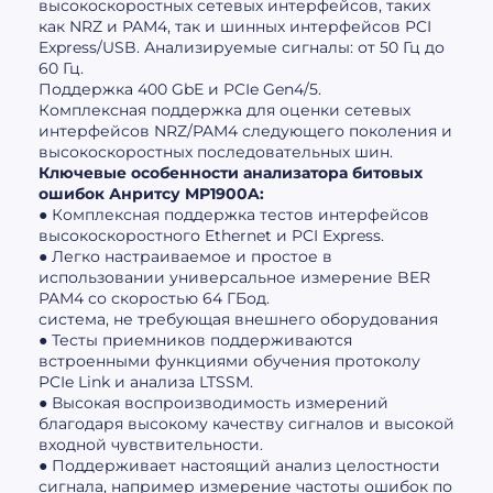
высокоскоростных сетевых интерфейсов, таких
как NRZ и PAM4, так и шинных интерфейсов PCI
Express/USB. Анализируемые сигналы: от 50 Гц до
60 Гц.
Поддержка 400 GbE и PCIe Gen4/5.
Комплексная поддержка для оценки сетевых
интерфейсов NRZ/PAM4 следующего поколения и
высокоскоростных последовательных шин.
Ключевые особенности анализатора битовых
ошибок Анритсу MP1900A:
● Комплексная поддержка тестов интерфейсов
высокоскоростного Ethernet и PCI Express.
● Легко настраиваемое и простое в
использовании универсальное измерение BER
PAM4 со скоростью 64 ГБод.
система, не требующая внешнего оборудования
● Тесты приемников поддерживаются
встроенными функциями обучения протоколу
PCIe Link и анализа LTSSM.
● Высокая воспроизводимость измерений
благодаря высокому качеству сигналов и высокой
входной чувствительности.
● Поддерживает настоящий анализ целостности
сигнала, например измерение частоты ошибок по