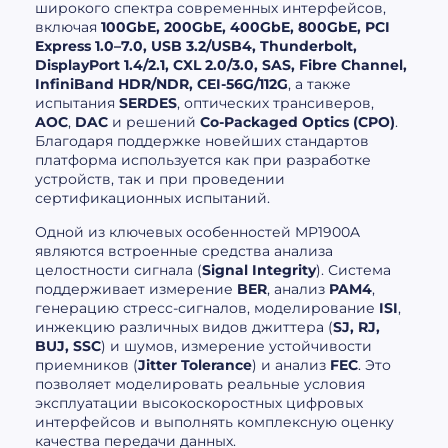
широкого спектра современных интерфейсов,
включая
100GbE, 200GbE, 400GbE, 800GbE, PCI
Express 1.0–7.0, USB 3.2/USB4, Thunderbolt,
DisplayPort 1.4/2.1, CXL 2.0/3.0, SAS, Fibre Channel,
InfiniBand HDR/NDR, CEI-56G/112G
, а также
испытания
SERDES
, оптических трансиверов,
AOC
,
DAC
и решений
Co-Packaged Optics (CPO)
.
Благодаря поддержке новейших стандартов
платформа используется как при разработке
устройств, так и при проведении
сертификационных испытаний.
Одной из ключевых особенностей MP1900A
являются встроенные средства анализа
целостности сигнала (
Signal Integrity
). Система
поддерживает измерение
BER
, анализ
PAM4
,
генерацию стресс-сигналов, моделирование
ISI
,
инжекцию различных видов джиттера (
SJ, RJ,
BUJ, SSC
) и шумов, измерение устойчивости
приемников (
Jitter Tolerance
) и анализ
FEC
. Это
позволяет моделировать реальные условия
эксплуатации высокоскоростных цифровых
интерфейсов и выполнять комплексную оценку
качества передачи данных.