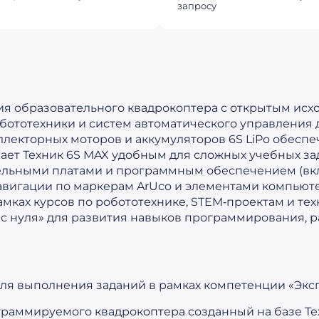
запросу
ия образовательного квадрокоптера с открытым исх
бототехники и систем автоматического управления 
лекторных моторов и аккумуляторов 6S LiPo обеспе
елает Техник 6S MAX удобным для сложных учебных з
льными платами и программным обеспечением (включ
авигации по маркерам ArUco и элементами компьют
рамках курсов по робототехнике, STEM‑проектам и те
с нуля» для развития навыков программирования, 
для выполнения заданий в рамках компетенции «Экс
граммируемого квадрокоптера созданный на базе Те