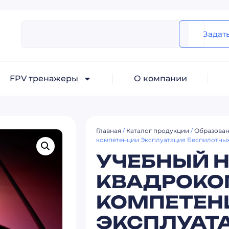
Задат
FPV тренажеры
О компании
Главная
/
Каталог продукции
/
Образован
компетенции Эксплуатация Беспилотны
УЧЕБНЫЙ 
КВАДРОКО
КОМПЕТЕН
ЭКСПЛУАТ