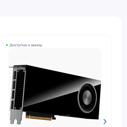
Доступно к заказу
G800GE-02 OSFP800 & QSFP-DD800 800GE
BERT, FEC, L2 TEST SYSTEMS