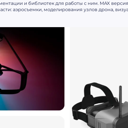
ументации и библиотек для работы с ним. MAX верс
сти: аэросъемки, моделирования узлов дрона, визу